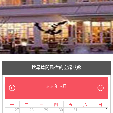
搜尋這間民宿的空房狀態
2026年08月
一
二
三
四
五
六
日
27
28
29
30
31
1
2