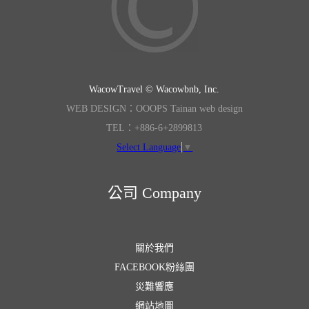
WacowTravel © Wacowbnb, Inc.
WEB DESIGN：OOOPS Tainan web design
TEL：+886-6+2899813
Select Language
▼
公司 Company
關於我們
FACEBOOK粉絲團
災難響應
網站地圖