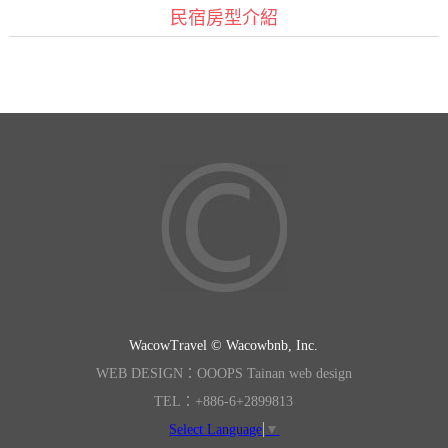
民宿房型介紹
WacowTravel © Wacowbnb, Inc.
WEB DESIGN：OOOPS Tainan web design
TEL：+886-6+2899813
Select Language
▼