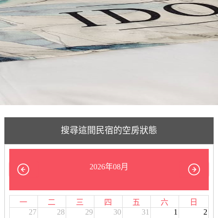
搜尋這間民宿的空房狀態
2026年08月
一
二
三
四
五
六
日
27
28
29
30
31
1
2