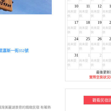
10
11
12
尚未提
尚未提
尚未提
尚未
供
供
供
供
17
18
19
尚未提
尚未提
尚未提
尚未
供
供
供
供
24
25
26
尚未提
尚未提
尚未提
尚未
供
供
供
供
里嘉新一街352號
31
1
2
尚未提
尚未提
尚未提
尚未
供
供
供
供
最後更新
實際空房狀況
觀看民宿
鵬灣美麗湖景旁的精緻民宿 有著熱