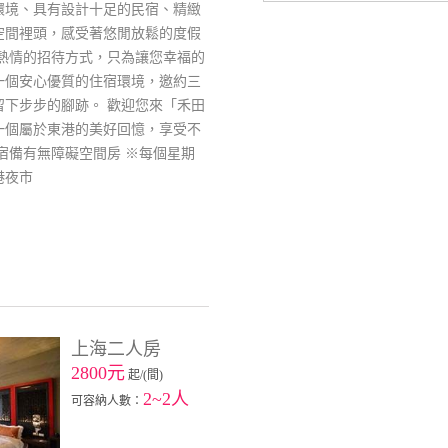
環境、具有設計十足的民宿、精緻
空間裡頭，感受著悠閒放鬆的度假
、熱情的招待方式，只為讓您幸福的
一個安心優質的住宿環境，邀約三
留下步步的腳跡。 歡迎您來「禾田
一個屬於東港的美好回憶，享受不
宿備有無障礙空間房 ※每個星期
港夜市
上海二人房
2800元
起/(間)
2~2人
可容納人數：