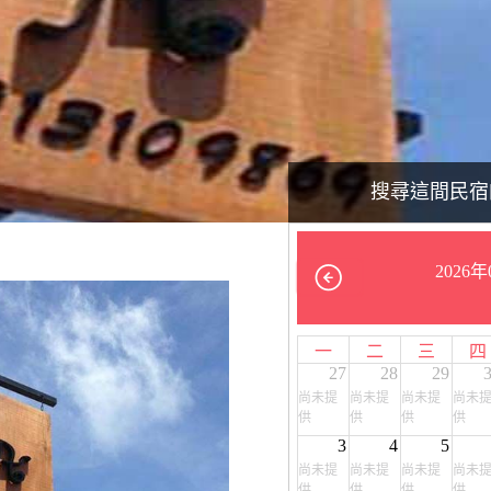
搜尋這間民宿
2026年
一
二
三
四
27
28
29
尚未提
尚未提
尚未提
尚未
供
供
供
供
3
4
5
尚未提
尚未提
尚未提
尚未
供
供
供
供