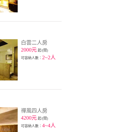
白雲二人房
2000元
起/(間)
2~2人
可容納人數：
禪風四人房
4200元
起/(間)
4~4人
可容納人數：