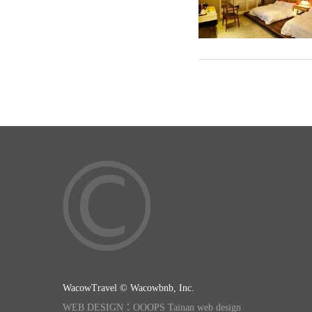
WacowTravel © Wacowbnb, Inc.
WEB DESIGN：OOOPS Tainan web design