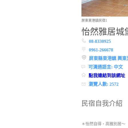
屏東東港鎮民宿1
怡然雅居城
08-8330925
0961-266678
屏東縣東港鎮 興東
可溝通語言: 中文
點我連結到該網址
瀏覽人數: 2572
民宿自我介紹
＊怡然自得‧高雅別居～