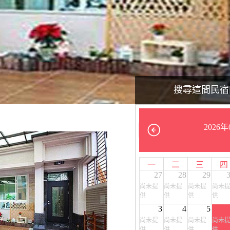
搜尋這間民宿
2026年
一
二
三
四
27
28
29
尚未提
尚未提
尚未提
尚未
供
供
供
供
3
4
5
尚未提
尚未提
尚未提
尚未
供
供
供
供