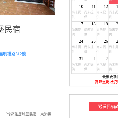
10
11
12
尚未提
尚未提
尚未提
尚未
供
供
供
供
17
18
19
堡民宿
尚未提
尚未提
尚未提
尚未
供
供
供
供
24
25
26
尚未提
尚未提
尚未提
尚未
供
供
供
供
里明禮路312號
31
1
2
尚未提
尚未提
尚未提
尚未
供
供
供
供
最後更新
實際空房狀況
觀看民宿
 「怡然雅居城堡民宿．東港民