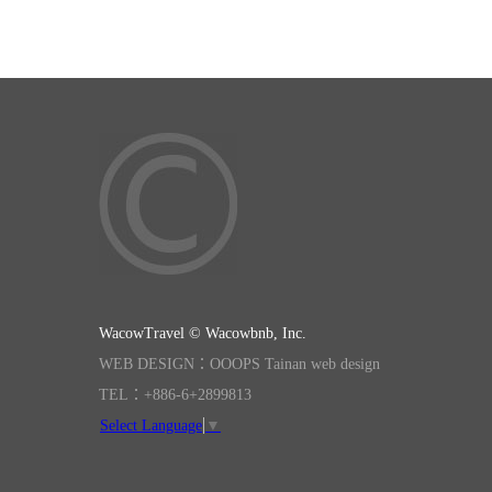
WacowTravel © Wacowbnb, Inc.
WEB DESIGN：OOOPS Tainan web design
TEL：+886-6+2899813
Select Language
▼