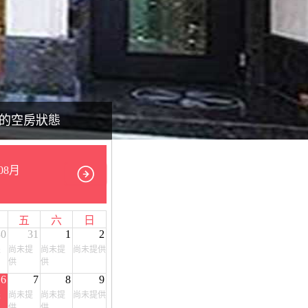
的空房狀態
08月
五
六
日
30
31
1
2
提
尚未提
尚未提
尚未提供
供
供
6
7
8
9
提
尚未提
尚未提
尚未提供
供
供