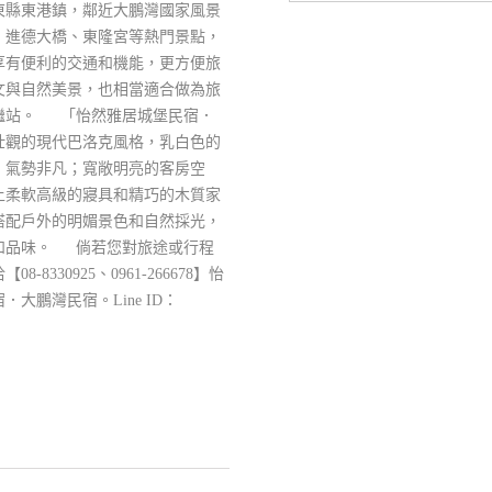
東縣東港鎮，鄰近大鵬灣國家風景
、進德大橋、東隆宮等熱門景點，
享有便利的交通和機能，更方便旅
文與自然美景，也相當適合做為旅
繼站。 「怡然雅居城堡民宿．
壯觀的現代巴洛克風格，乳白色的
、氣勢非凡；寬敞明亮的客房空
上柔軟高級的寢具和精巧的木質家
搭配戶外的明媚景色和自然採光，
和品味。 倘若您對旅途或行程
8330925、0961-266678】怡
大鵬灣民宿。Line ID：