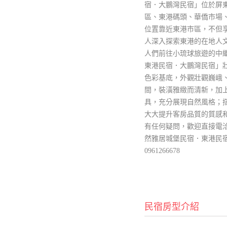
宿．大鵬灣民宿」位於屏
區、東港碼頭、華僑市場
位置靠近東港市區，不但
人深入探索東港的在地人
人們前往小琉球旅遊的中
東港民宿．大鵬灣民宿」
色彩基底，外觀壯觀巍峨
間，裝潢雅緻而清新，加
具，充分展現自然風格；
大大提升客房品質的質感
有任何疑問，歡迎直接電洽【08-
然雅居城堡民宿．東港民宿．
0961266678
民宿房型介紹