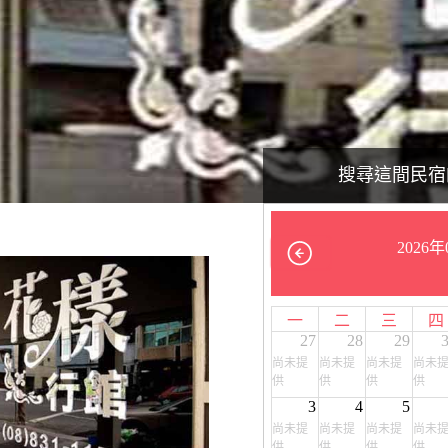
搜尋這間民宿
2026年
一
二
三
四
27
28
29
尚未提
尚未提
尚未提
尚未
供
供
供
供
3
4
5
尚未提
尚未提
尚未提
尚未
供
供
供
供