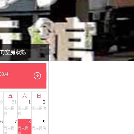
的空房狀態
08月
五
六
日
30
31
1
2
提
尚未提
尚未提
尚未提供
供
供
6
7
8
9
提
尚未提
尚未提
尚未提供
供
供