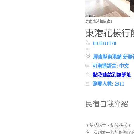
屏東東港鎮民宿1
東港花樣行
08-8311178
屏東縣東港鎮 新勝
可溝通語言: 中文
點我連結到該網址
瀏覽人數: 2911
民宿自我介紹
＊集結精華‧綻放花樣＊
宿」有別於一般的旅遊民