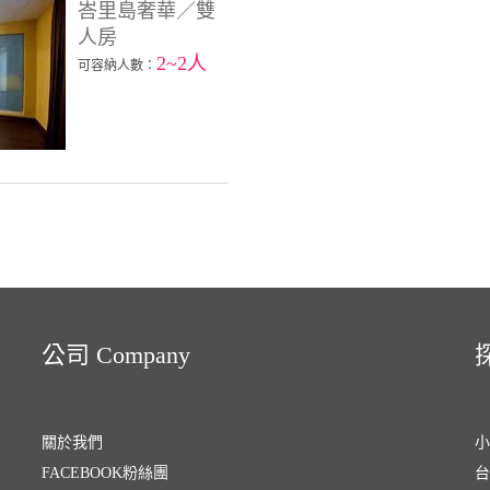
峇里島奢華／雙
人房
2~2人
可容納人數：
公司 Company
探
關於我們
小
FACEBOOK粉絲團
台