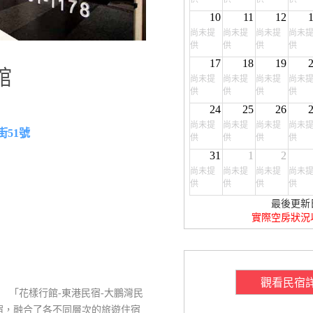
10
11
12
尚未提
尚未提
尚未提
尚未
供
供
供
供
17
18
19
館
尚未提
尚未提
尚未提
尚未
供
供
供
供
24
25
26
尚未提
尚未提
尚未提
尚未
街51號
供
供
供
供
31
1
2
尚未提
尚未提
尚未提
尚未
供
供
供
供
最後更新
實際空房狀況
觀看民宿
 「花樣行館-東港民宿-大鵬灣民
宿，融合了各不同層次的旅遊住宿