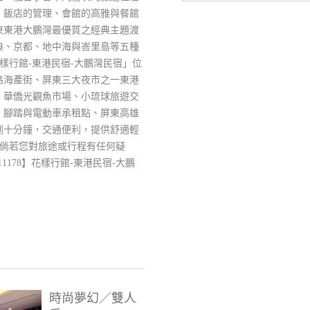
、飯店的管理、會館的高雅與餐館
東東港大鵬灣最優質之經典主題渡
典、京都、地中海與峇里島等五種
樣行館-東港民宿-大鵬灣民宿」位
路海產街、屏東三大夜市之一東港
、華僑光觀魚市場、小琉球旅遊交
、腳踏與電動車承租點、屏東高雄
到十分鐘，交通便利，提供舒適輕
倘若您對旅途或行程有任何疑
11178】花樣行館-東港民宿-大鵬
時尚夢幻／雙人