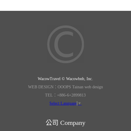
WacowTravel © Wacowbnb, Inc.
WEB DESIGN：OOOPS Tainan web design
TEL：+886-6+2899813
Select Language
▼
公司 Company