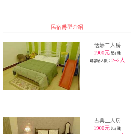
民宿房型介紹
恬靜二人房
1900元
起/(間)
2~2人
可容納人數：
古典二人房
1900元
起/(間)