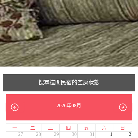
搜尋這間民宿的空房狀態
2026年08月
一
二
三
四
五
六
日
27
28
29
30
31
1
2