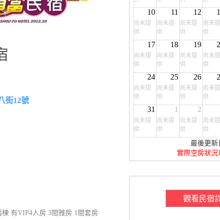
10
11
12
尚未提
尚未提
尚未提
尚未
供
供
供
供
17
18
19
宿
尚未提
尚未提
尚未提
尚未
供
供
供
供
24
25
26
尚未提
尚未提
尚未提
尚未
供
供
供
供
八街12號
31
1
2
尚未提
尚未提
尚未提
尚未
供
供
供
供
最後更新
實際空房狀況
觀看民宿
棟 有VIP4人房.3間雅房.1間套房