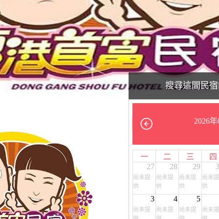
搜尋這間民宿
2026年
一
二
三
四
27
28
29
尚未提
尚未提
尚未提
尚未
供
供
供
供
3
4
5
尚未提
尚未提
尚未提
尚未
供
供
供
供