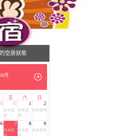
的空房狀態
08月
五
六
日
30
31
1
2
提
尚未提
尚未提
尚未提供
供
供
6
7
8
9
提
尚未提
尚未提
尚未提供
供
供