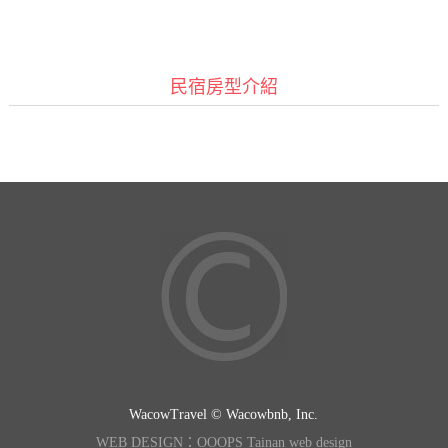
民宿房型介紹
WacowTravel © Wacowbnb, Inc.
WEB DESIGN：OOOPS Tainan web design