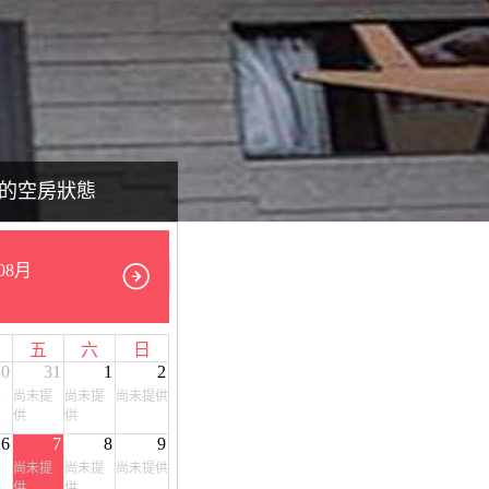
的空房狀態
08月
五
六
日
30
31
1
2
提
尚未提
尚未提
尚未提供
供
供
6
7
8
9
提
尚未提
尚未提
尚未提供
供
供