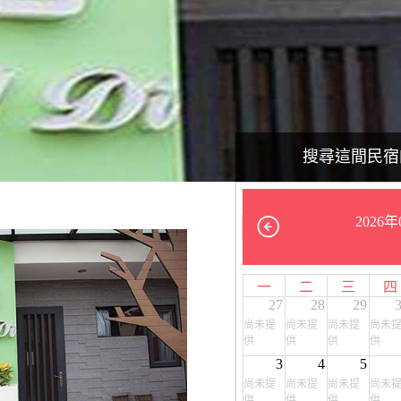
搜尋這間民宿
2026年
一
二
三
四
27
28
29
尚未提
尚未提
尚未提
尚未
供
供
供
供
3
4
5
尚未提
尚未提
尚未提
尚未
供
供
供
供