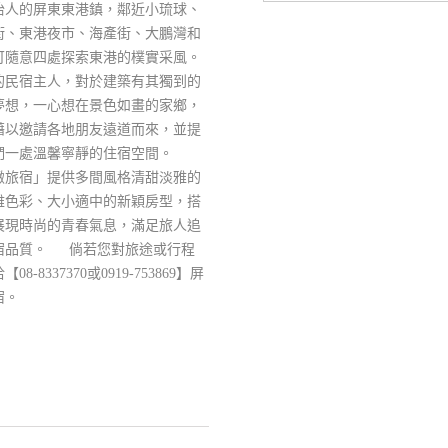
怡人的屏東東港鎮，鄰近小琉球、
街、東港夜市、海產街、大鵬灣和
可隨意四處探索東港的樸實采風。
的民宿主人，對於建築有其獨到的
夢想，一心想在景色如畫的家鄉，
藉以邀請各地朋友遠道而來，並提
們一處溫馨寧靜的住宿空間。
緻旅宿」提供多間風格清甜淡雅的
雅色彩、大小適中的新穎房型，搭
展現時尚的青春氣息，滿足旅人追
宿品質。 倘若您對旅途或行程
8337370或0919-753869】屏
宿。