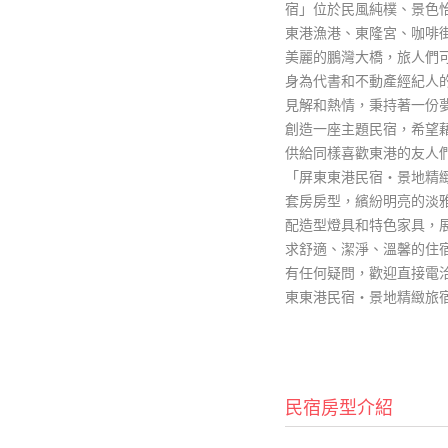
宿」位於民風純樸、景色
東港漁港、東隆宮、咖啡
美麗的鵬灣大橋，旅人們
身為代書和不動產經紀人
見解和熱情，秉持著一份
創造一座主題民宿，希望
供給同樣喜歡東港的友人
「屏東東港民宿‧景地精
套房房型，繽紛明亮的淡
配造型燈具和特色家具，
求舒適、潔淨、溫馨的住
有任何疑問，歡迎直接電洽【08-
東東港民宿‧景地精緻旅
民宿房型介紹