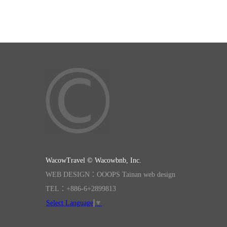
WacowTravel © Wacowbnb, Inc.
WEB DESIGN：OOOPS Tainan web design
TEL：+886-6+2899813
Select Language
▼