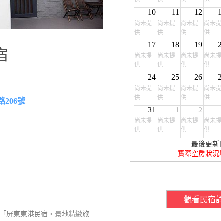
10
11
12
尚未提
尚未提
尚未提
尚未
供
供
供
供
17
18
19
宿
尚未提
尚未提
尚未提
尚未
供
供
供
供
24
25
26
尚未提
尚未提
尚未提
尚未
供
供
供
供
206號
31
1
2
尚未提
尚未提
尚未提
尚未
供
供
供
供
最後更新
實際空房狀況
觀看民宿
「屏東東港民宿‧景地精緻旅